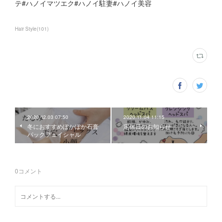
テ#ハノイマツエク#ハノイ駐妻#ハノイ美容
Hair Style
(
101
)
2020.12.03 07:50
2020.11.04 11:15
冬におすすめぽかぽか石膏
定休日のお知らせ
パックフェイシャル
0
コメント