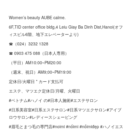
Women’s beauty AUBE calme.
6F,TID center office bldg,4 Leiu Giay Ba Dinh Dist,Hanoi(オフ
ィスビル6階、地下エレベーターより)
☎︎（024）3232 1328
☎︎ 0903 475 088（日本人専用）
（平日）AM10:00~PM20:00
（週末、祝日）AM9;00~PM19:00
定休日/火曜日 * カード支払可
エステ、マツエク定休日/月曜、火曜日
#ベトナム#ハノイ の#日本人施術#エステサロン
#日系美容室#日系エステサロン#日系マツエクサロン#アイブ
ロウサロン#レディースシェービング
#眉毛とまつ毛の専門店#noimi #nốimi #nốimiđẹp #ハノイエス