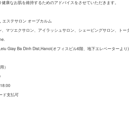
り健康なお肌を維持するためのアドバイスをさせていただきます。
人 エステサロン オーブカルム
ン、マツエクサロン、アイラッシュサロン、シェービングサロン、トー
me.
bldg,4 Leiu Giay Ba Dinh Dist,Hanoi(オフィスビル6階、地下エレベーターより)
人専用）
0
8:00
カード支払可