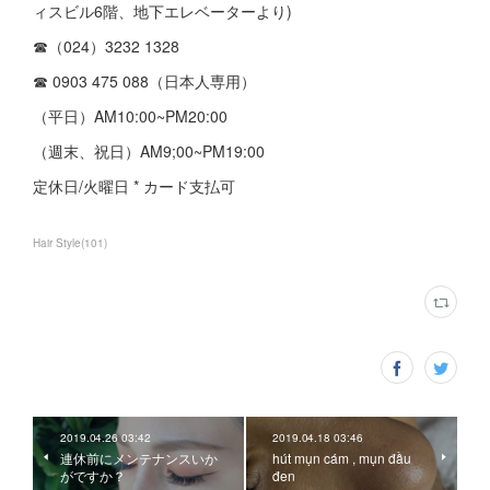
ィスビル6階、地下エレベーターより)
☎︎（024）3232 1328
☎︎ 0903 475 088（日本人専用）
（平日）AM10:00~PM20:00
（週末、祝日）AM9;00~PM19:00
定休日/火曜日 * カード支払可
Hair Style
(
101
)
2019.04.26 03:42
2019.04.18 03:46
連休前にメンテナンスいか
hút mụn cám , mụn đầu
がですか？
đen