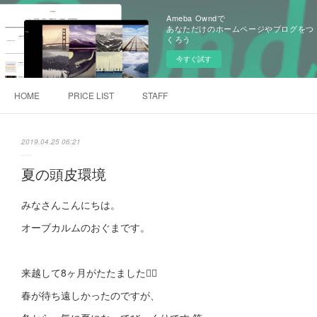
Ameba Owndで
あなただけのホームページやブログをつ
くろう
今すぐ試す
HOME
PRICE LIST
STAFF
2019.04.25 06:21
夏の頭皮環境
みなさんこんにちは。
オーブカルムのおぐまです。
来越して8ヶ月がたたました🙋‍♀️
春が待ち遠しかったのですが、