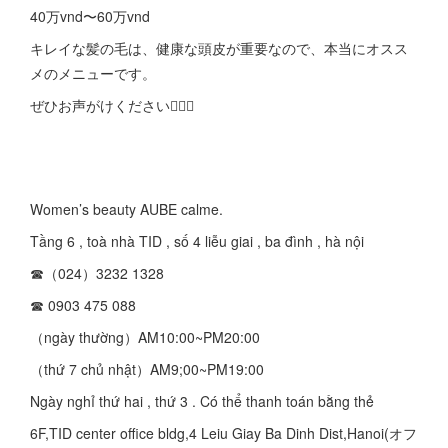
40万vnd〜60万vnd
キレイな髪の毛は、健康な頭皮が重要なので、本当にオスス
メのメニューです。
ぜひお声がけください💇‍♀️✨
Women’s beauty AUBE calme.
Tầng 6 , toà nhà TID , số 4 liễu giai , ba đình , hà nội
☎︎（024）3232 1328
☎︎ 0903 475 088
（ngày thường）AM10:00~PM20:00
（thứ 7 chủ nhật）AM9;00~PM19:00
Ngày nghỉ thứ hai , thứ 3 . Có thể thanh toán bằng thẻ
6F,TID center office bldg,4 Leiu Giay Ba Dinh Dist,Hanoi(オフ