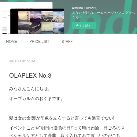
Ameba Owndで
あなただけのホームページやブログをつ
くろう
今すぐ試す
HOME
PRICE LIST
STAFF
2019.05.03 06:24
OLAPLEX No.3
みなさんこんにちは。
オーブカルムのおぐまです。
髪は女の命!髪が印象を左右すると言っても過言でない!
イベントごとや”明日は勝負の日!”って時は勿論、日ごろのス
ペシャルケアとして是非、取り入れてみて欲しいのがこち