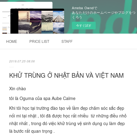
Ameba Owndで
あなただけのホームページやブログをつ
くろう
今すぐ試す
HOME
PRICE LIST
STAFF
2019.07.25 08:06
KHỬ TRÙNG Ở NHẬT BẢN VÀ VIỆT NAM
Xin chào
tôi là Oguma của spa Aube Calme
Khi tôi học tại trường đào tạo về lầm đẹp chăm sóc sắc đẹp
nối mi tại nhật , tôi đã được học rất nhiều từ những điều nhỏ
nhặt nhất , trong đó việc khử trùng vệ sinh dụng cụ làm đẹp
là bước rất quan trọng .