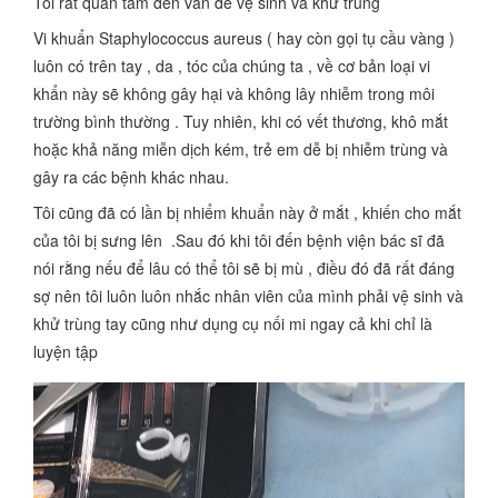
Tôi rất quan tâm đến vấn để vệ sinh và khử trùng
Vi khuẩn Staphylococcus aureus ( hay còn gọi tụ cầu vàng )
luôn có trên tay , da , tóc của chúng ta , về cơ bản loại vi
khẩn này sẽ không gây hại và không lây nhiễm trong môi
trường bình thường . Tuy nhiên, khi có vết thương, khô mắt
hoặc khả năng miễn dịch kém, trẻ em dễ bị nhiễm trùng và
gây ra các bệnh khác nhau.
Tôi cũng đã có lần bị nhiểm khuẩn này ở mắt , khiến cho mắt
của tôi bị sưng lên .Sau đó khi tôi đến bệnh viện bác sĩ đã
nói rằng nếu để lâu có thể tôi sẽ bị mù , điều đó đã rất đáng
sợ nên tôi luôn luôn nhắc nhân viên của mình phải vệ sinh và
khử trùng tay cũng như dụng cụ nối mi ngay cả khi chỉ là
luyện tập