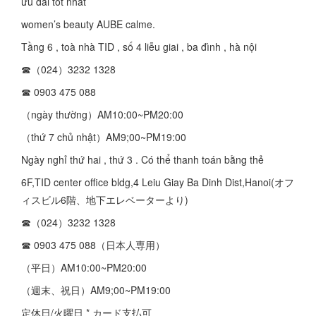
ưu đãi tốt nhất
women’s beauty AUBE calme.
Tầng 6 , toà nhà TID , số 4 liễu giai , ba đình , hà nội
☎︎（024）3232 1328
☎︎ 0903 475 088
（ngày thường）AM10:00~PM20:00
（thứ 7 chủ nhật）AM9;00~PM19:00
Ngày nghỉ thứ hai , thứ 3 . Có thể thanh toán bằng thẻ
6F,TID center office bldg,4 Leiu Giay Ba Dinh Dist,Hanoi(オフ
ィスビル6階、地下エレベーターより)
☎︎（024）3232 1328
☎︎ 0903 475 088（日本人専用）
（平日）AM10:00~PM20:00
（週末、祝日）AM9;00~PM19:00
定休日/火曜日 * カード支払可