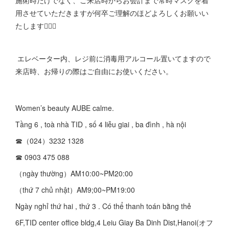
施術時だけでなく、ご来店時からお会計まで常時マスクを着
用させていただきますが何卒ご理解のほどよろしくお願いい
たします🙇🏻‍♀️
エレベーター内、レジ前に消毒用アルコール置いてますので
来店時、お帰りの際はご自由にお使いください。
Women’s beauty AUBE calme.
Tầng 6 , toà nhà TID , số 4 liễu giai , ba đình , hà nội
☎︎（024）3232 1328
☎︎ 0903 475 088
（ngày thường）AM10:00~PM20:00
（thứ 7 chủ nhật）AM9;00~PM19:00
Ngày nghỉ thứ hai , thứ 3 . Có thể thanh toán bằng thẻ
6F,TID center office bldg,4 Leiu Giay Ba Dinh Dist,Hanoi(オフ