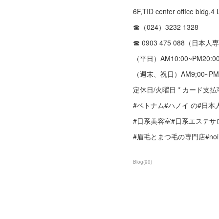
6F,TID center office 
☎︎（024）3232 1328
☎︎ 0903 475 088（日本
（平日）AM10:00~PM20:0
（週末、祝日）AM9;00~PM1
定休日/火曜日 * カード支払
#ベトナム#ハノイ の#日
#日系美容室#日系エステサ
#眉毛とまつ毛の専門店#noimi #
Blog
(
90
)