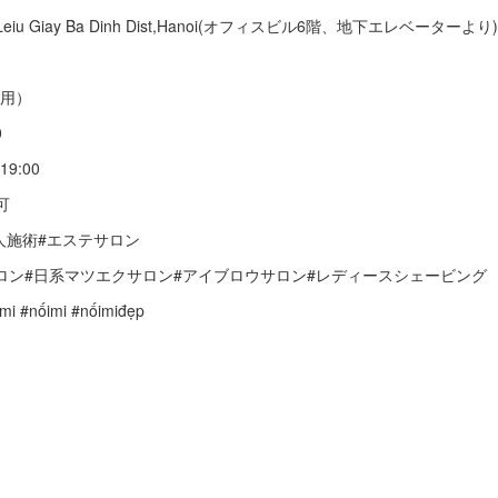
bldg,4 Leiu Giay Ba Dinh Dist,Hanoi(オフィスビル6階、地下エレベーターより)
人専用）
0
9:00
可
本人施術#エステサロン
ロン#日系マツエクサロン#アイブロウサロン#レディースシェービング
nốimi #nốimiđẹp