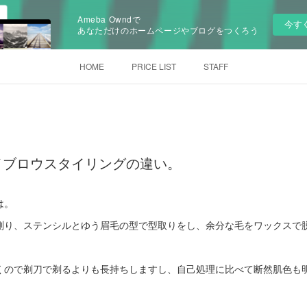
Ameba Owndで
今す
あなただけのホームページやブログをつくろう
HOME
PRICE LIST
STAFF
イブロウスタイリングの違い。
は。
測り、ステンシルとゆう眉毛の型で型取りをし、余分な毛をワックスで
くので剃刀で剃るよりも長持ちしますし、自己処理に比べて断然肌色も