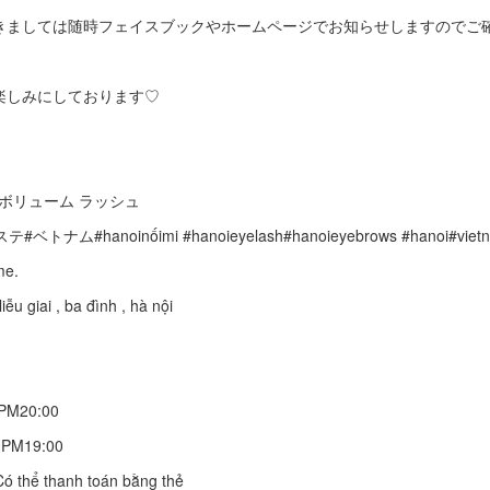
きましては随時フェイスブックやホームページでお知らせしますのでご
楽しみにしております♡
#ボリューム ラッシュ
#hanoinốimi #hanoieyelash#hanoieyebrows #hanoi#viet
me.
iễu giai , ba đình , hà nội
PM20:00
~PM19:00
 Có thể thanh toán bằng thẻ