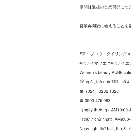
期間経過後の営業再開につ
営業再開後に会えることを
#アイブロウスタイリング 
#ハノイマツエク#ハノイエステ#ベトナム
Women’s beauty AUBE cal
Tầng 6 , toà nhà TID , số 4 l
☎︎（024）3232 1328
☎︎ 0903 475 088
（ngày thường）AM10:00~
（thứ 7 chủ nhật）AM9;00
Ngày nghỉ thứ hai , thứ 3 .